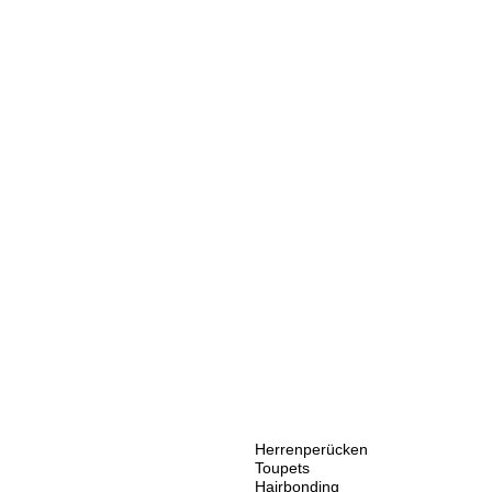
Herrenperücken
Toupets
Hairbonding